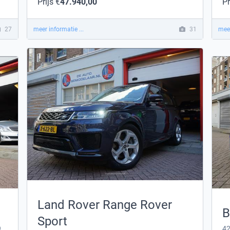
Prijs €
47.940,00
Pr
27
meer informatie ...
31
meer
Land Rover Range Rover
B
Sport
55 TFSI e Quattro Competition Aut 290KW / 394PK