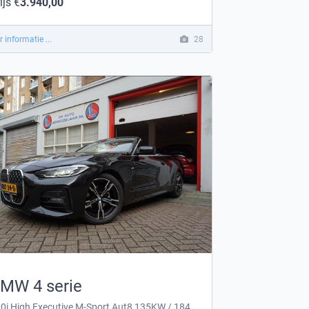
ijs €
3.940,00
 informatie ...
28
MW 4 serie
420i High Executive M-Sport Aut8 135KW / 184PK