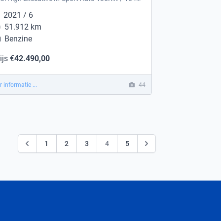
2021 / 6
51.912 km
Benzine
ijs €
42.490,00
 informatie ...
44
1
2
3
4
5