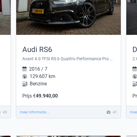
Audi RS6
D
Avant 4.0 TFSI RS 6 Quattro Performance Pro Line 445KW / 605PK
2.
2016 / 7
129.607 km
Benzine
Prijs €
49.940,00
Pr
43
meer informatie ...
41
meer