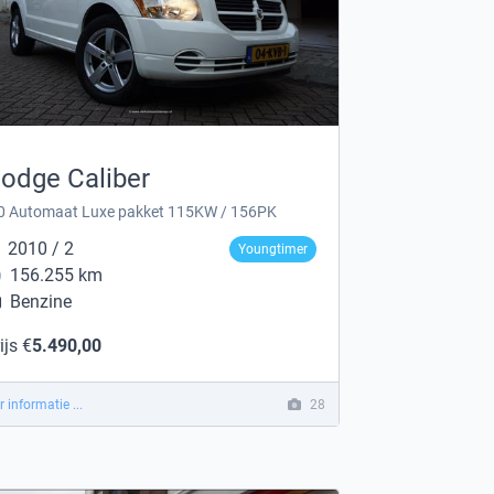
odge Caliber
0 Automaat Luxe pakket 115KW / 156PK
2010 / 2
Youngtimer
156.255 km
Benzine
ijs €
5.490,00
 informatie ...
28