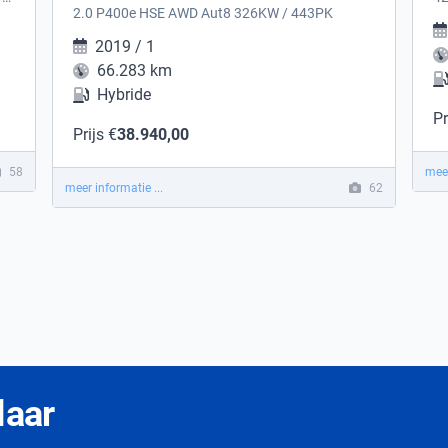
2.0 P400e HSE AWD Aut8 326KW / 443PK
2019 / 1
66.283 km
Hybride
Pr
Prijs €
38.940,00
58
meer
meer informatie ...
62
laar