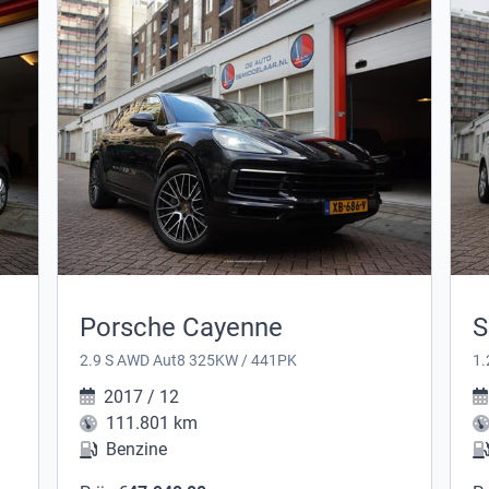
Porsche Cayenne
S
2.9 S AWD Aut8 325KW / 441PK
1.
2017 / 12
111.801 km
Benzine