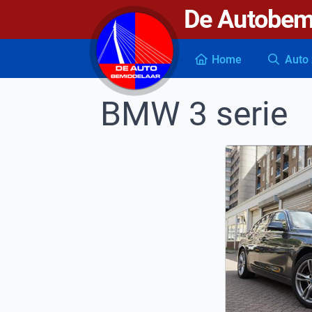
De Autobem
De autobemiddelaar
Home
Auto 
BMW 3 serie