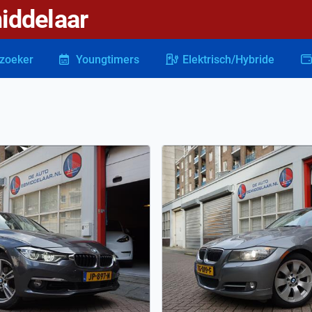
iddelaar
zoeker
Youngtimers
Elektrisch/Hybride