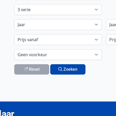
Reset
Zoeken
laar