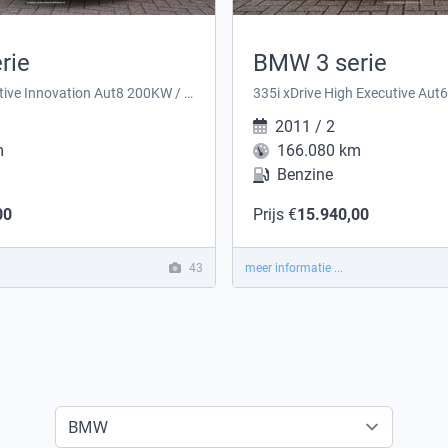
rie
BMW 3 serie
330e High Executive Innovation Aut8 200KW / 272PK
335i xDrive High Executive Au
2011 / 2
m
166.080 km
Benzine
00
Prijs €
15.940,00
43
meer informatie ...