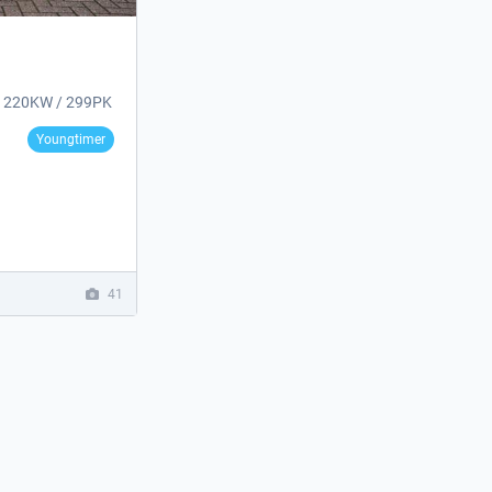
t6 220KW / 299PK
Youngtimer
41