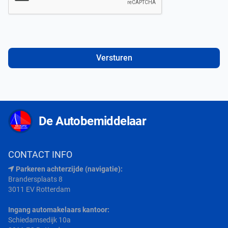
Versturen
De Autobemiddelaar
CONTACT INFO
Parkeren achterzijde (navigatie):
Brandersplaats 8
3011 EV Rotterdam
Ingang automakelaars kantoor:
Schiedamsedijk 10a