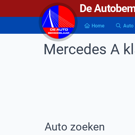
De Autobem
De autobemiddelaar
Home
Auto 
Mercedes A k
Auto zoeken