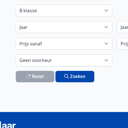
Reset
Zoeken
laar