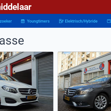
iddelaar
zoeker
Youngtimers
Elektrisch/Hybride
lasse