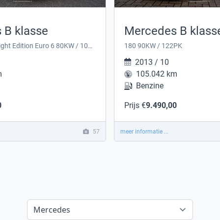
 B klasse
Mercedes B klass
180 d Prestige Night Edition Euro 6 80KW / 109PK
180 90KW / 122PK
2013 / 10
m
105.042 km
Benzine
0
Prijs €
9.490,00
57
meer informatie ...