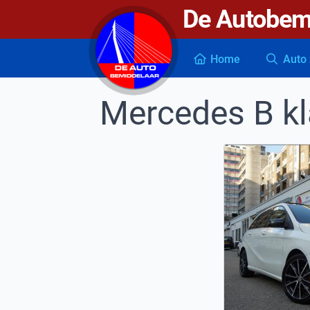
De Autobem
De autobemiddelaar
Home
Auto 
Mercedes B k