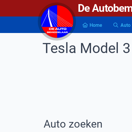
De Autobem
De autobemiddelaar
Home
Auto 
Tesla Model 3
Auto zoeken