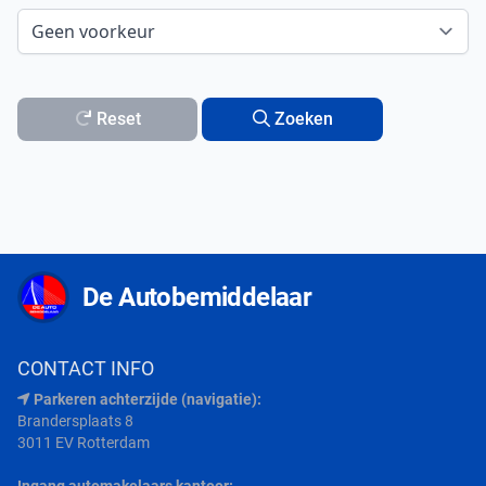
Reset
Zoeken
De Autobemiddelaar
CONTACT INFO
Parkeren achterzijde (navigatie):
Brandersplaats 8
3011 EV Rotterdam